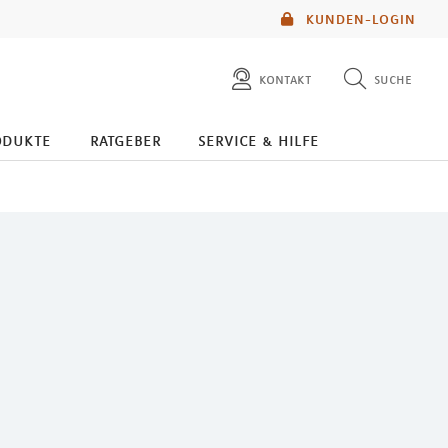
KUNDEN-LOGIN
kontakt
suche
diese website durchsuchen
odukte
ratgeber
service & hilfe
mlp berater finden