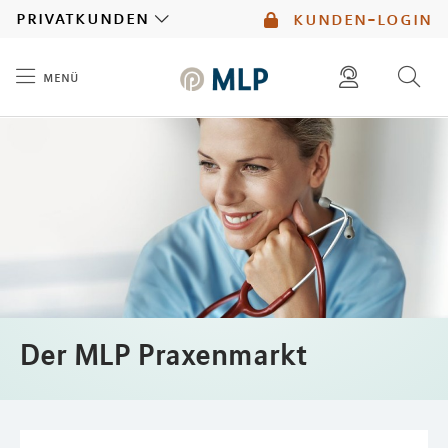
MLP
privatkunden
kunden-login
menü
Inhalt
diese website durchsuchen
mlp berater finden
Der MLP Praxenmarkt