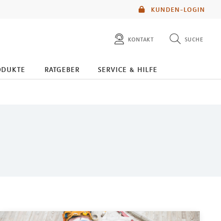
KUNDEN-LOGIN
kontakt
suche
diese website durchsuchen
odukte
ratgeber
service & hilfe
mlp berater finden