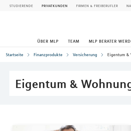
MLP
studierende
privatkunden
firmen & freiberufler
na
über mlp
team
mlp berater wer
Startseite
Finanzprodukte
Versicherung
Eigentum &
Inhalt
Eigentum & Wohnun