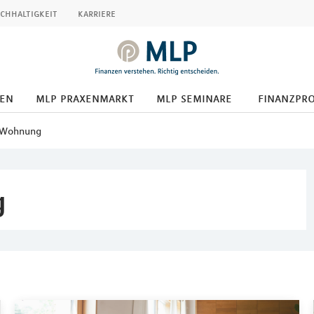
chhaltigkeit
karriere
den
mlp praxenmarkt
mlp seminare
finanzpr
 Wohnung
g