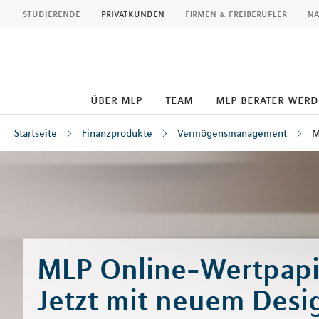
MLP
studierende
privatkunden
firmen & freiberufler
na
über mlp
team
mlp berater wer
Startseite
Finanzprodukte
Vermögensmanagement
M
Inhalt
MLP Online-Wertpapi
Jetzt mit neuem Desi