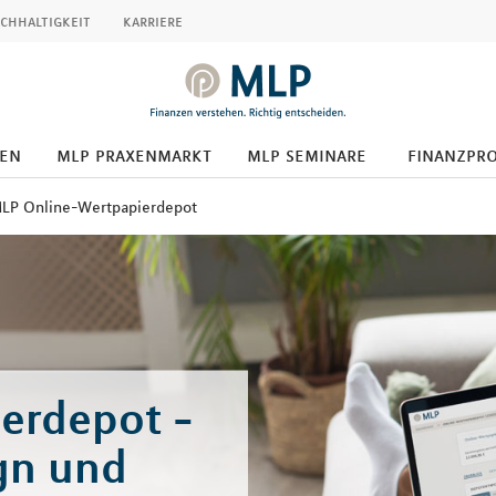
chhaltigkeit
karriere
den
mlp praxenmarkt
mlp seminare
finanzpr
LP Online-Wertpapierdepot
erdepot -
gn und