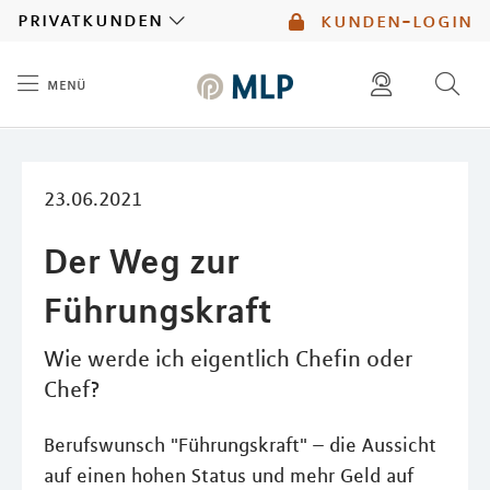
MLP
privatkunden
kunden-login
menü
Inhalt
diese website durchsuchen
mlp berater finden
23.06.2021
Der Weg zur
Führungskraft
Wie werde ich eigentlich Chefin oder
Chef?
Berufswunsch "Führungskraft" – die Aussicht
auf einen hohen Status und mehr Geld auf