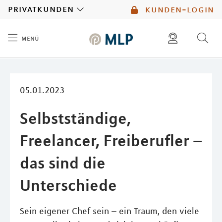
MLP
privatkunden
kunden-login
menü
Inhalt
diese website durchsuchen
mlp berater finden
05.01.2023
Selbstständige,
Freelancer, Freiberufler –
das sind die
Unterschiede
Sein eigener Chef sein – ein Traum, den viele