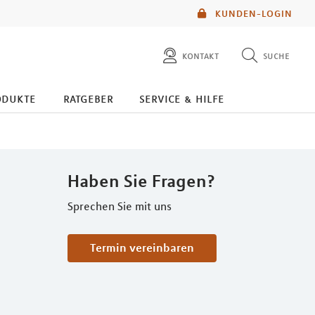
KUNDEN-LOGIN
kontakt
suche
diese website durchsuchen
odukte
ratgeber
service & hilfe
mlp berater finden
Haben Sie Fragen?
Sprechen Sie mit uns
Termin vereinbaren