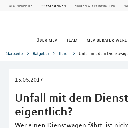
MLP
studierende
privatkunden
firmen & freiberufler
na
über mlp
team
mlp berater wer
Startseite
Ratgeber
Beruf
Unfall mit dem Dienstwage
Inhalt
15.05.2017
Unfall mit dem Diens
eigentlich?
Wer einen Dienstwagen fährt, ist nic