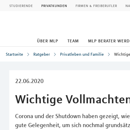
MLP
studierende
privatkunden
firmen & freiberufler
na
über mlp
team
mlp berater wer
Startseite
Ratgeber
Privatleben und Familie
Wichtige
Inhalt
22.06.2020
Wichtige Vollmachten 
Corona und der Shutdown haben gezeigt, wie s
gute Gelegenheit, um sich nochmal grundsät