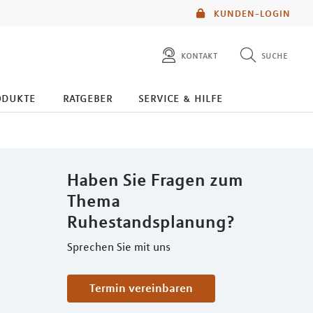
KUNDEN-LOGIN
kontakt
suche
diese website durchsuchen
odukte
ratgeber
service & hilfe
mlp berater finden
Haben Sie Fragen zum
Thema
Ruhestandsplanung?
Sprechen Sie mit uns
Termin vereinbaren