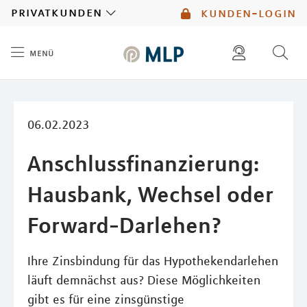
MLP
privatkunden
kunden-login
menü
Inhalt
diese website durchsuchen
mlp berater finden
06.02.2023
Anschlussfinanzierung:
Hausbank, Wechsel oder
Forward-Darlehen?
Ihre Zinsbindung für das Hypothekendarlehen
läuft demnächst aus? Diese Möglichkeiten
gibt es für eine zinsgünstige