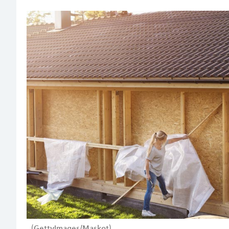
(GettyImages/Maskot)