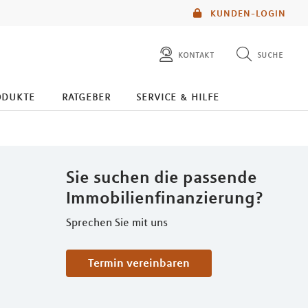
KUNDEN-LOGIN
kontakt
suche
diese website durchsuchen
odukte
ratgeber
service & hilfe
mlp berater finden
Sie suchen die passende
Immobilienfinanzierung?
Sprechen Sie mit uns
Termin vereinbaren