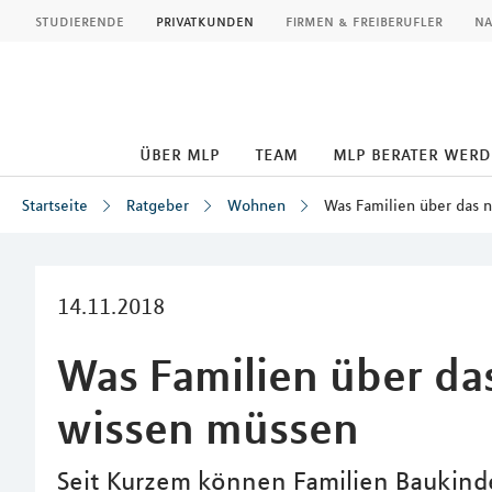
MLP
studierende
privatkunden
firmen & freiberufler
na
über mlp
team
mlp berater wer
Startseite
Ratgeber
Wohnen
Was Familien über das 
Inhalt
14.11.2018
Was Familien über da
wissen müssen
Seit Kurzem können Familien Baukind