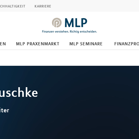
chhaltigkeit
karriere
den
mlp praxenmarkt
mlp seminare
finanzpr
uschke
iter