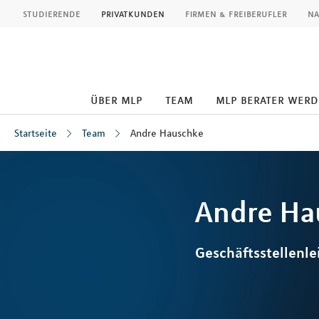
MLP
studierende
privatkunden
firmen & freiberufler
na
über mlp
team
mlp berater wer
Startseite
Team
Andre Hauschke
Inhalt
Andre
Ha
Geschäftsstellenle