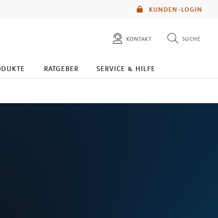
KUNDEN-LOGIN
kontakt
suche
diese website durchsuchen
odukte
ratgeber
service & hilfe
mlp berater finden