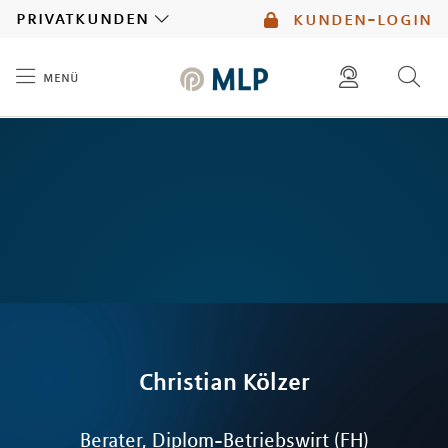
MLP
privatkunden
kunden-login
menü
Inhalt
diese website durchsuchen
mlp berater finden
Christian
Kölzer
Berater, Diplom-Betriebswirt (FH)