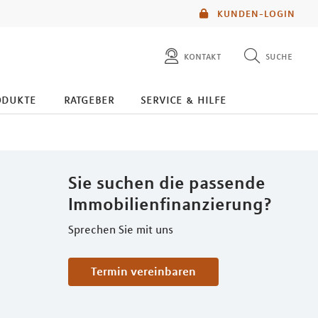
KUNDEN-LOGIN
kontakt
suche
diese website durchsuchen
odukte
ratgeber
service & hilfe
mlp berater finden
Sie suchen die passende
Immobilienfinanzierung?
Sprechen Sie mit uns
Termin vereinbaren